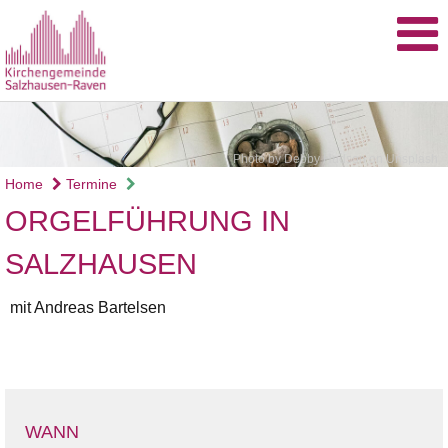
Photo by Debby Hudson on Unsplash
Home
Termine
ORGELFÜHRUNG IN
SALZHAUSEN
mit Andreas Bartelsen
WANN