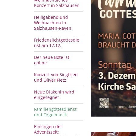
Konzert in Salzhausen
Heiligabend und
Weihnachten in
Salzhausen-Raven
Friedenslichtgottesdie
nst am 17.12.
Der neue Bote ist
online
Konzert von Siegfried
und Oliver Fietz
Neue Diakonin wird
eingesegnet
Familiengottesdienst
und Orgelmusik
Einsingen der
Adventszeit: