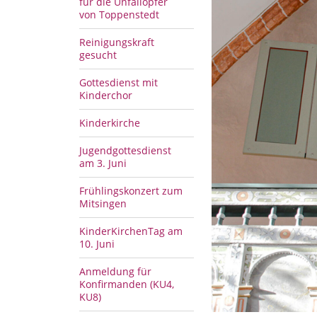
für die Unfallopfer
von Toppenstedt
Reinigungskraft
gesucht
Gottesdienst mit
Kinderchor
Kinderkirche
Jugendgottesdienst
am 3. Juni
Frühlingskonzert zum
Mitsingen
KinderKirchenTag am
10. Juni
Anmeldung für
Konfirmanden (KU4,
KU8)