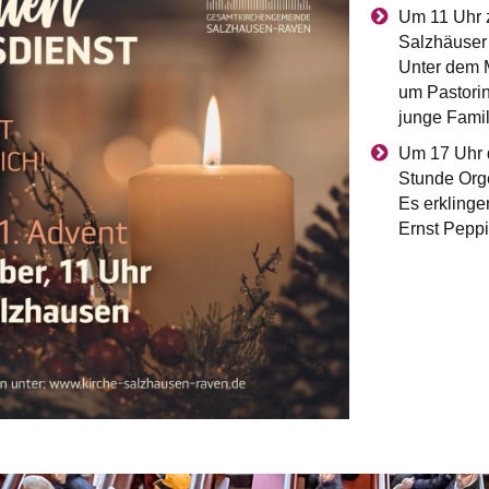
Um 11 Uhr z
Salzhäuser 
Unter dem M
um Pastori
junge Famil
Um 17 Uhr 
Stunde Orge
Es erklinge
Ernst Peppin