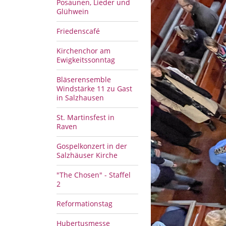
Posaunen, Lieder und
Glühwein
Friedenscafé
Kirchenchor am
Ewigkeitssonntag
Bläserensemble
Windstärke 11 zu Gast
in Salzhausen
St. Martinsfest in
Raven
Gospelkonzert in der
Salzhäuser Kirche
"The Chosen" - Staffel
2
Reformationstag
Hubertusmesse